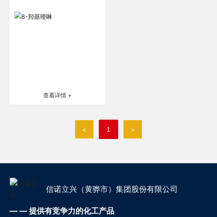
查看详情 +
1
<
>
信诺立兴（黄骅市）集团股份有限公司
— — 提供有竞争力的化工产品