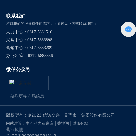
联系我们
您对我们的服务有任何需求，可通过以下方式联系我们：
人力中心：
0317-5881516
采购中心：
0317-5883898
营销中心：
0317-5883289
办 公 室：
0317-5883866
微信公众号
获取更多产品信息
版权所有：©2023 信诺立兴（黄骅市）集团股份有限公司
网站建设：中企动力
石家庄
|
关键词
|
城市分站
营业执照
冀ICP备2020026981号-3